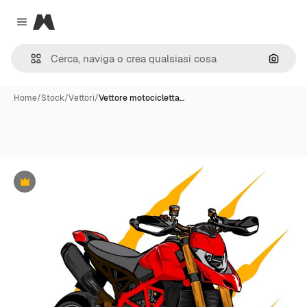
Magnific
Close menu
Cerca 
Home
/
Stock
/
Vettori
/
Vettore motocicletta…
Premium