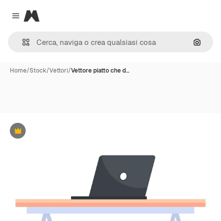
Magnific
Close menu
Cerca 
Home
/
Stock
/
Vettori
/
Vettore piatto che d…
Premium