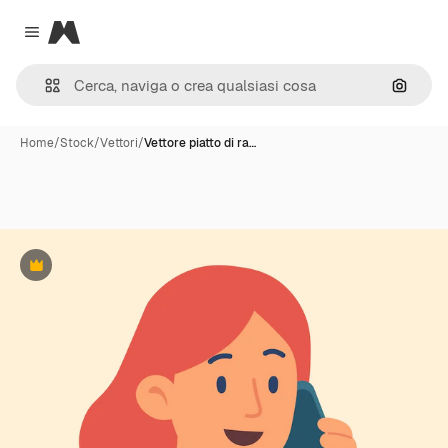
Magnific
Close menu
Cerca 
Home
/
Stock
/
Vettori
/
Vettore piatto di ra…
Premium