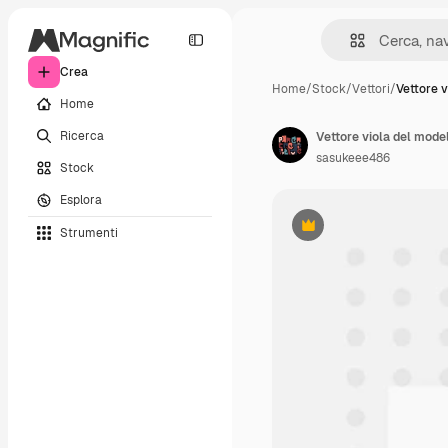
Crea
Home
/
Stock
/
Vettori
/
Vettore v
Home
Ricerca
Vettore viola del model
sasukeee486
Stock
Esplora
Strumenti
Premium