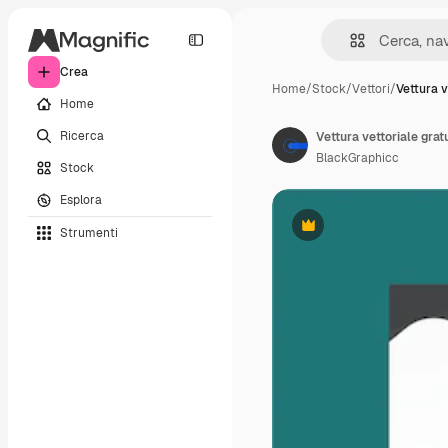
Crea
Home
/
Stock
/
Vettori
/
Vettura v
Home
Ricerca
BlackGraphicc
Stock
Esplora
Strumenti
Premium