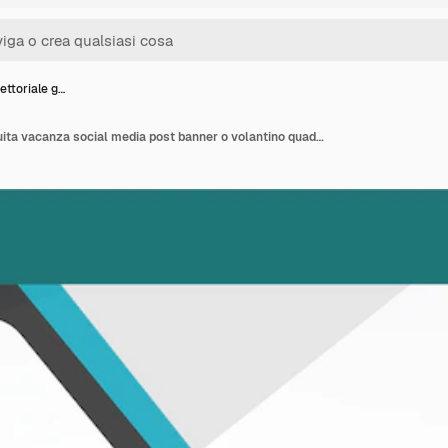
ettoriale g…
Vettura vettoriale gratuita vacanza social media post banner o volantino quadrato modello di design Instagram