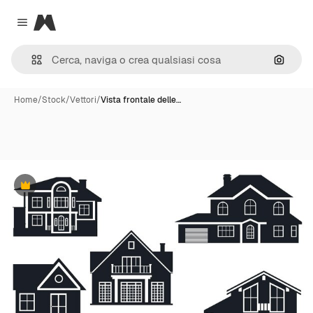
Magnific
Close menu
Cerca 
Home
/
Stock
/
Vettori
/
Vista frontale delle…
Premium