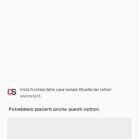
Vista frontale delle case isolate Siluette dei vettori
kdpshafiq16
Potrebbero piacerti anche questi vettori.