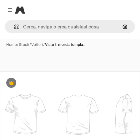
Magnific
Close menu
Cerca 
Home
/
Stock
/
Vettori
/
Viste t-merda templa…
Premium