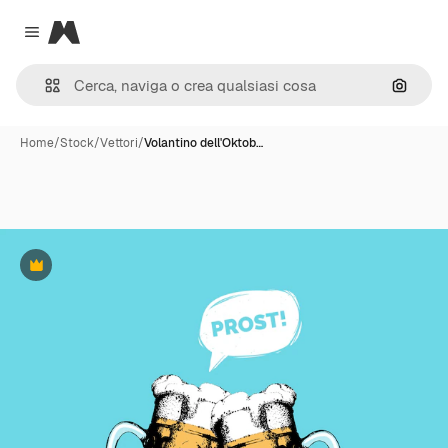
Magnific
Close menu
Cerca 
Home
/
Stock
/
Vettori
/
Volantino dell'Oktob…
Premium