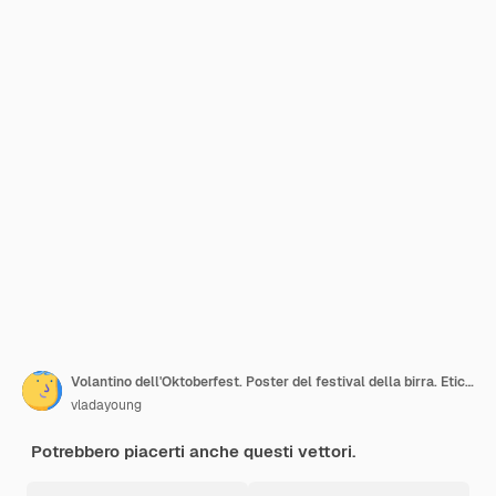
Volantino dell'Oktoberfest. Poster del festival della birra. Etichetta o distintivo del birrificio con tazze di vetro abbozzate a mano vintage.
vladayoung
Potrebbero piacerti anche questi vettori.