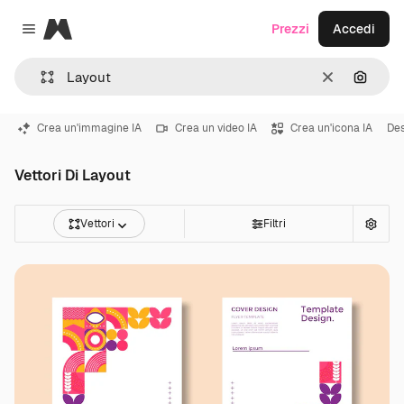
Magnific
Prezzi
Accedi
Close menu
Cancella
Cerca 
Crea un'immagine IA
Crea un video IA
Crea un'icona IA
Des
Vettori Di Layout
Vettori
Filtri