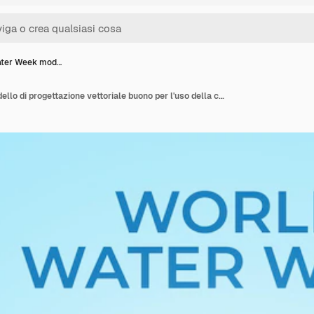
ater Week mod…
World Water Week modello di progettazione vettoriale buono per l'uso della celebrazione illustrazione vettoriale dell'acqua eps 10