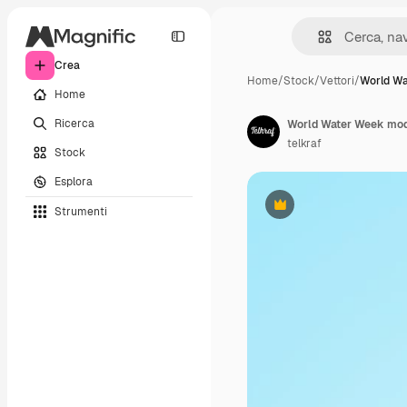
Crea
Home
/
Stock
/
Vettori
/
World W
Home
Ricerca
telkraf
Stock
Esplora
Strumenti
Premium