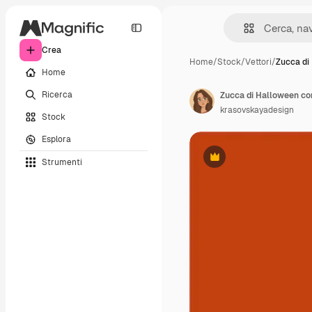
Crea
Home
/
Stock
/
Vettori
/
Zucca di
Home
Ricerca
Zucca di Halloween con
krasovskayadesign
Stock
Esplora
Strumenti
Premium