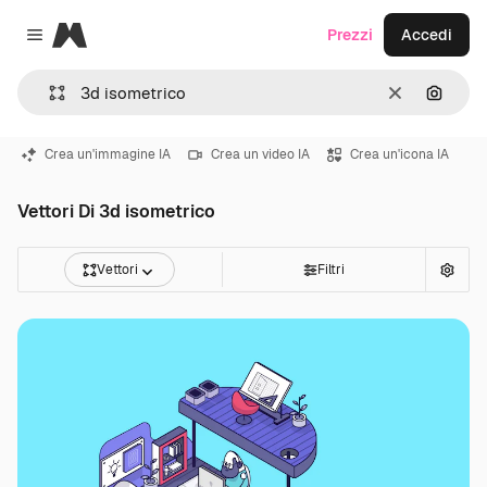
Magnific
Prezzi
Accedi
Close menu
Cancella
Cerca 
Crea un'immagine IA
Crea un video IA
Crea un'icona IA
Vettori Di 3d isometrico
Vettori
Filtri