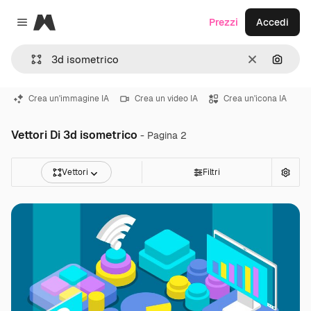
Magnific
Prezzi
Accedi
Close menu
Cancella
Cerca 
Crea un'immagine IA
Crea un video IA
Crea un'icona IA
Vettori Di 3d isometrico
- Pagina 2
Vettori
Filtri