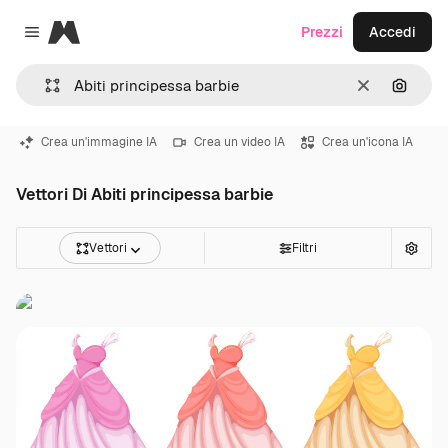
Magnific
Prezzi
Accedi
Close menu
Cancella
Cerca 
Crea un'immagine IA
Crea un video IA
Crea un'icona IA
Vettori Di Abiti principessa barbie
Vettori
Filtri