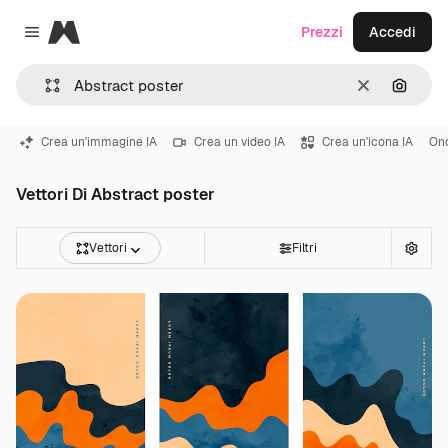
Magnific
Prezzi
Accedi
Close menu
Cancella
Cerca 
Crea un'immagine IA
Crea un video IA
Crea un'icona IA
On
Vettori Di Abstract poster
Vettori
Filtri