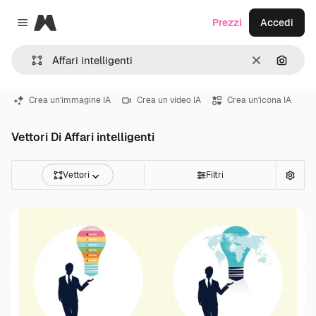
Magnific
Prezzi
Accedi
Close menu
Cancella
Cerca 
Crea un'immagine IA
Crea un video IA
Crea un'icona IA
Vettori Di Affari intelligenti
Vettori
Filtri