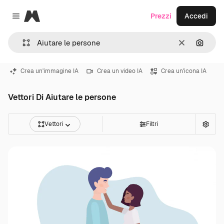
Magnific
Prezzi
Accedi
Close menu
Cancella
Cerca 
Crea un'immagine IA
Crea un video IA
Crea un'icona IA
Vettori Di Aiutare le persone
Vettori
Filtri