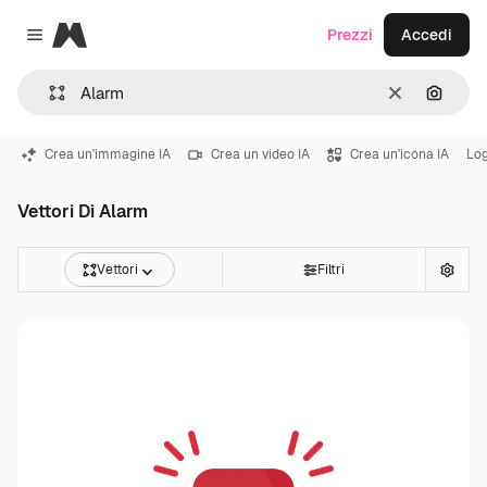
Magnific
Prezzi
Accedi
Close menu
Cancella
Cerca 
Crea un'immagine IA
Crea un video IA
Crea un'icona IA
Lo
Vettori Di Alarm
Vettori
Filtri