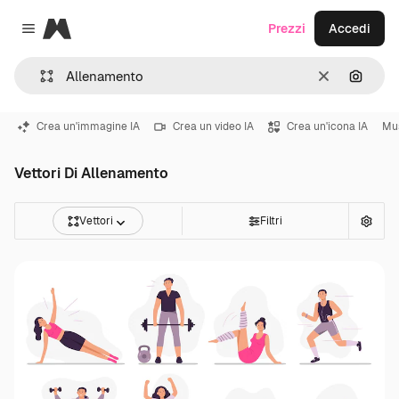
Magnific
Prezzi
Accedi
Close menu
Cancella
Cerca 
Crea un'immagine IA
Crea un video IA
Crea un'icona IA
Mu
Vettori Di Allenamento
Vettori
Filtri