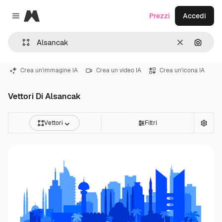
Magnific
Prezzi
Accedi
Close menu
Cancella
Cerca 
Crea un'immagine IA
Crea un video IA
Crea un'icona IA
Vettori Di Alsancak
Vettori
Filtri