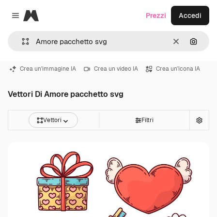
Magnific
Prezzi
Accedi
Close menu
Cancella
Cerca 
Crea un'immagine IA
Crea un video IA
Crea un'icona IA
Vettori Di Amore pacchetto svg
Vettori
Filtri