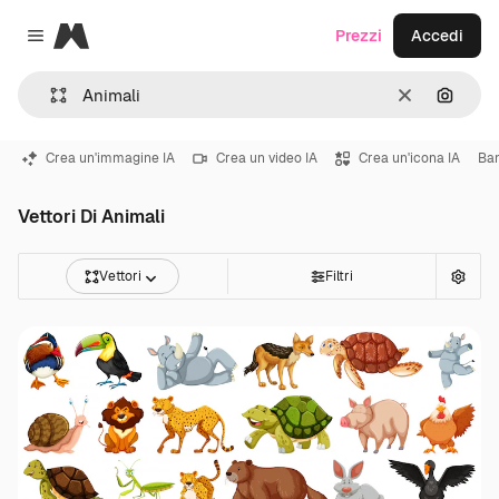
Magnific
Prezzi
Accedi
Close menu
Cancella
Cerca 
Crea un'immagine IA
Crea un video IA
Crea un'icona IA
Ba
Vettori Di Animali
Vettori
Filtri