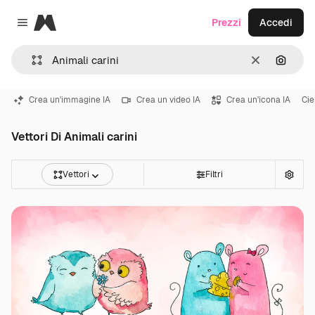
Magnific
Prezzi
Accedi
Close menu
Cancella
Cerca 
Crea un'immagine IA
Crea un video IA
Crea un'icona IA
Cie
Vettori Di Animali carini
Vettori
Filtri