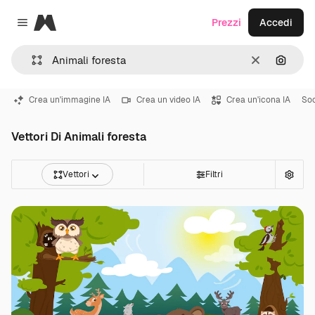
Magnific
Prezzi
Accedi
Close menu
Cancella
Cerca 
Crea un'immagine IA
Crea un video IA
Crea un'icona IA
Soc
Vettori Di Animali foresta
Vettori
Filtri