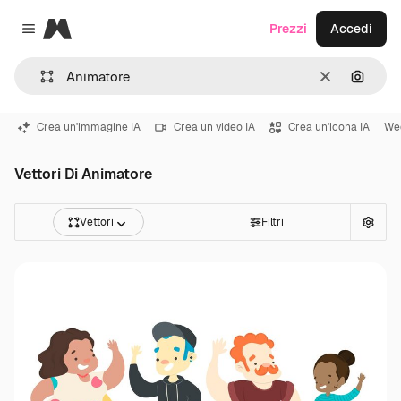
Magnific
Prezzi
Accedi
Close menu
Cancella
Cerca 
Crea un'immagine IA
Crea un video IA
Crea un'icona IA
We
Vettori Di Animatore
Vettori
Filtri