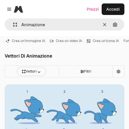
Magnific
Prezzi
Accedi
Close menu
Cancella
Cerca 
Crea un'immagine IA
Crea un video IA
Crea un'icona IA
Fu
Vettori Di Animazione
Vettori
Filtri