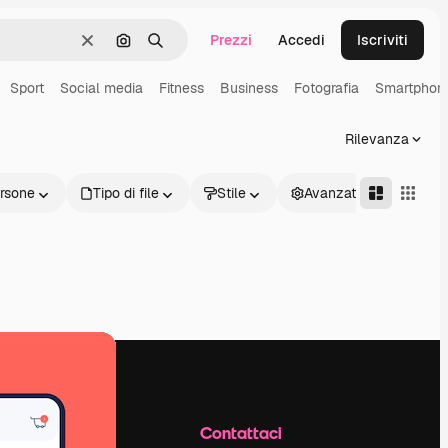
Prezzi
Accedi
Iscriviti
Cancella
Cerca per immagine
Ricerca
Sport
Social media
Fitness
Business
Fotografia
Smartphon
Rilevanza
rsone
Tipo di file
Stile
Avanzate
Azienda
Contattaci