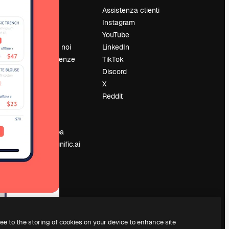
Prezzi
Assistenza clienti
Chi siamo
Instagram
Recensioni
YouTube
Lavora con noi
LinkedIn
Cerca tendenze
TikTok
Blog
Discord
Eventi
X
Slidesgo
Reddit
e
Vendi i tuoi
contenuti
Sala stampa
Cerchi magnific.ai
ree to the storing of cookies on your device to enhance site