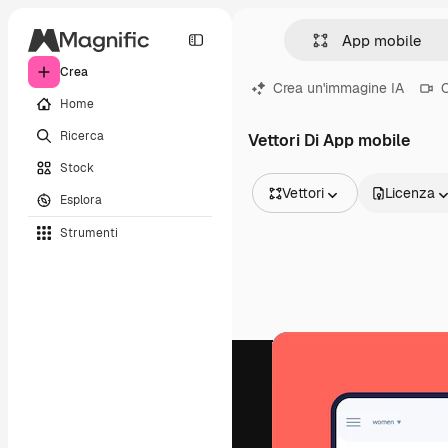
Crea
Crea un'immagine IA
C
Home
Ricerca
Vettori Di App mobile
Stock
Vettori
Licenza
Esplora
Tutte le immagini
Strumenti
Vettori
Illustrazioni
Foto
PSD
Modelli
Mockup
Video
Clip video
Motion graphic
Modelli di video
Icone
Modelli 3D
Font