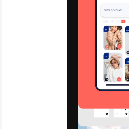
La piattaforma c
migliori lavori. 
creativi, impres
Italiano
Copyright © 2010