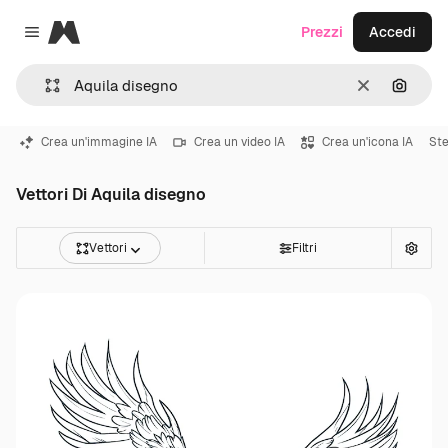
Magnific
Prezzi
Accedi
Close menu
Cancella
Cerca 
Crea un'immagine IA
Crea un video IA
Crea un'icona IA
St
Vettori Di Aquila disegno
Vettori
Filtri