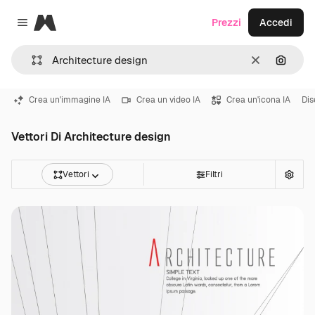
Magnific
Prezzi
Accedi
Close menu
Cancella
Cerca 
Crea un'immagine IA
Crea un video IA
Crea un'icona IA
Dis
Vettori Di Architecture design
Vettori
Filtri