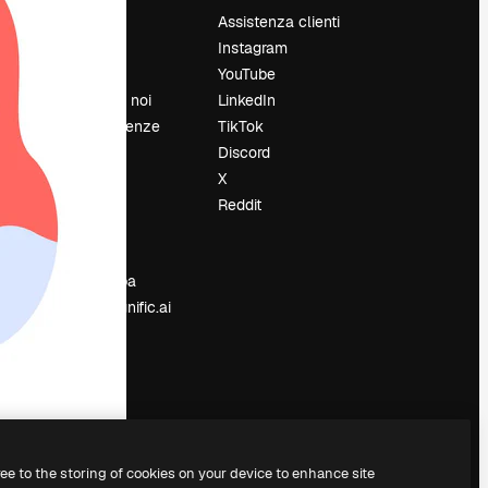
Prezzi
Assistenza clienti
Chi siamo
Instagram
Recensioni
YouTube
Lavora con noi
LinkedIn
Cerca tendenze
TikTok
Blog
Discord
Eventi
X
Slidesgo
Reddit
e
Vendi i tuoi
contenuti
Sala stampa
Cerchi magnific.ai
ree to the storing of cookies on your device to enhance site