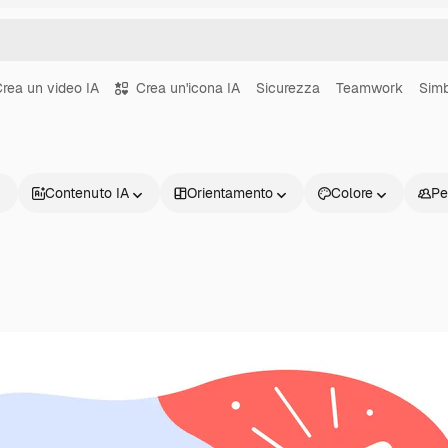
rea un video IA
Crea un'icona IA
Sicurezza
Teamwork
Simb
Contenuto IA
Orientamento
Colore
Pe
Prodotti
Inizia