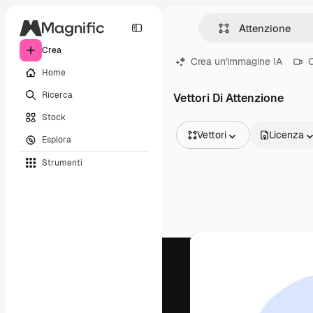
Crea
Crea un'immagine IA
C
Home
Ricerca
Vettori Di Attenzione
Stock
Vettori
Licenza
Esplora
Tutte le immagini
Strumenti
Vettori
Illustrazioni
Foto
PSD
Modelli
Mockup
Video
Clip video
Motion graphic
Modelli di video
Icone
Modelli 3D
Font