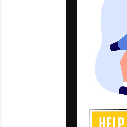
La piattaforma c
migliori lavori. 
creativi, impres
Italiano
Copyright © 2010