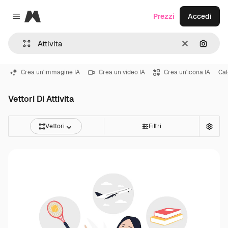
Magnific
Prezzi
Accedi
Close menu
Cancella
Cerca 
Crea un'immagine IA
Crea un video IA
Crea un'icona IA
Cal
Vettori Di Attivita
Vettori
Filtri