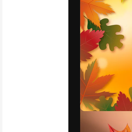
La piattaforma c
migliori lavori. 
creativi, impres
Italiano
Copyright © 2010