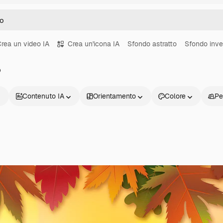
rea un video IA
Crea un'icona IA
Sfondo astratto
Sfondo inve
o
Contenuto IA
Orientamento
Colore
Pe
Prodotti
Inizia