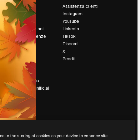
Prezzi
Assistenza clienti
Chi siamo
Instagram
Recensioni
YouTube
Lavora con noi
LinkedIn
Cerca tendenze
TikTok
Blog
Discord
Eventi
X
Slidesgo
Reddit
e
Vendi i tuoi
contenuti
Sala stampa
Cerchi magnific.ai
ree to the storing of cookies on your device to enhance site