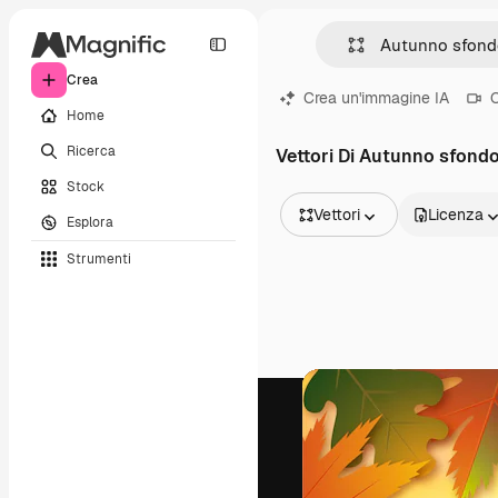
Crea
Crea un'immagine IA
C
Home
Ricerca
Vettori Di Autunno sfond
Stock
Vettori
Licenza
Esplora
Tutte le immagini
Strumenti
Vettori
Illustrazioni
Foto
PSD
Modelli
Mockup
Video
Clip video
Motion graphic
Modelli di video
Icone
Modelli 3D
Font