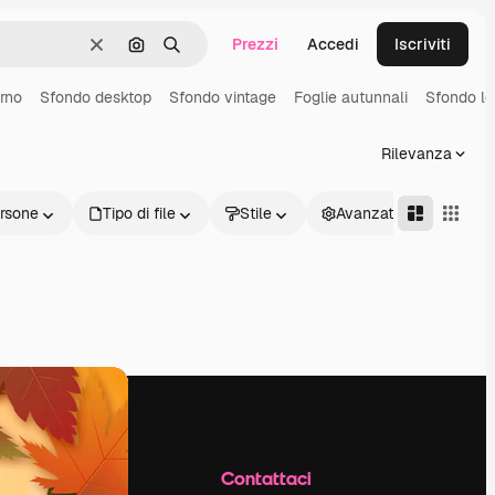
Prezzi
Accedi
Iscriviti
Cancella
Cerca per immagine
Ricerca
rno
Sfondo desktop
Sfondo vintage
Foglie autunnali
Sfondo l
Rilevanza
rsone
Tipo di file
Stile
Avanzate
Azienda
Contattaci