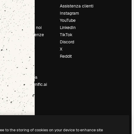
Prezzi
Assistenza clienti
Chi siamo
Instagram
Recensioni
YouTube
Lavora con noi
LinkedIn
Cerca tendenze
TikTok
Blog
Discord
Eventi
X
Slidesgo
Reddit
e
Vendi i tuoi
contenuti
Sala stampa
Cerchi magnific.ai
ree to the storing of cookies on your device to enhance site