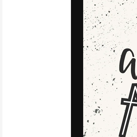
La piattaforma c
migliori lavori. 
creativi, impres
Italiano
Copyright © 2010