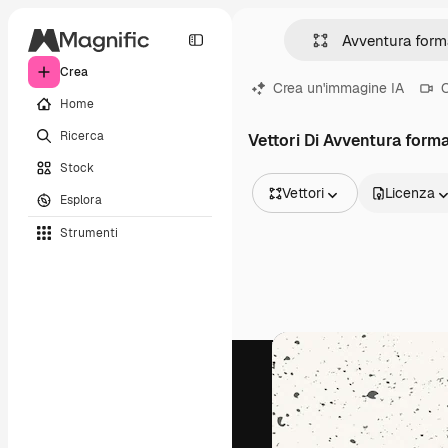
Crea
Crea un'immagine IA
C
Home
Ricerca
Vettori Di Avventura form
Stock
Vettori
Licenza
Esplora
Tutte le immagini
Strumenti
Vettori
Illustrazioni
Foto
PSD
Modelli
Mockup
Video
Clip video
Motion graphic
Modelli di video
Icone
Modelli 3D
Font