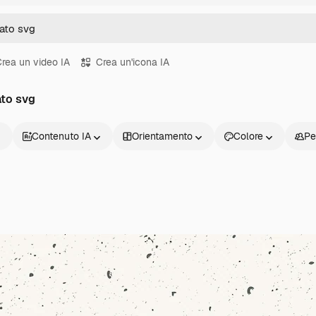
rea un video IA
Crea un'icona IA
ato svg
Contenuto IA
Orientamento
Colore
Pe
Prodotti
Inizia