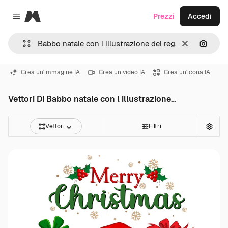
Magnific
Prezzi
Accedi
Close menu
Cancella
Cerca 
Crea un'immagine IA
Crea un video IA
Crea un'icona IA
Vettori Di Babbo natale con l illustrazione dei regali
Vettori
Filtri