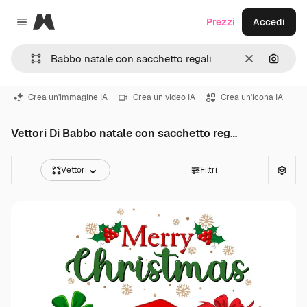
Magnific
Prezzi
Accedi
Close menu
Cancella
Cerca 
Crea un'immagine IA
Crea un video IA
Crea un'icona IA
Vettori Di Babbo natale con sacchetto regali
Vettori
Filtri