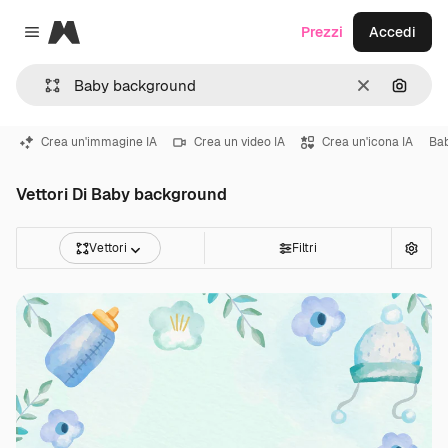
Magnific
Prezzi
Accedi
Close menu
Cancella
Cerca 
Crea un'immagine IA
Crea un video IA
Crea un'icona IA
Ba
Vettori Di Baby background
Vettori
Filtri