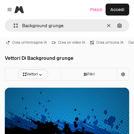
Magnific
Prezzi
Accedi
Close menu
Cancella
Cerca 
Crea un'immagine IA
Crea un video IA
Crea un'icona IA
Car
Vettori Di Background grunge
Vettori
Filtri