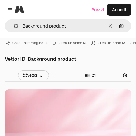
Magnific
Prezzi
Accedi
Close menu
Cancella
Cerca 
Crea un'immagine IA
Crea un video IA
Crea un'icona IA
Sf
Vettori Di Background product
Vettori
Filtri