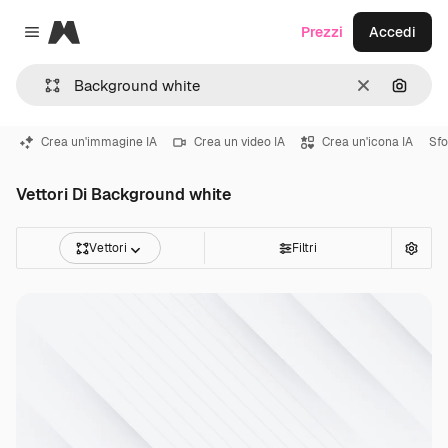
Magnific
Prezzi
Accedi
Close menu
Cancella
Cerca 
Crea un'immagine IA
Crea un video IA
Crea un'icona IA
Sfo
Vettori Di Background white
Vettori
Filtri