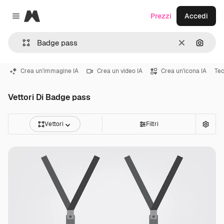
Magnific
Prezzi
Accedi
Close menu
Cancella
Cerca 
Crea un'immagine IA
Crea un video IA
Crea un'icona IA
Tec
Vettori Di Badge pass
Vettori
Filtri