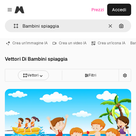
Magnific
Prezzi
Accedi
Close menu
Cancella
Cerca 
Crea un'immagine IA
Crea un video IA
Crea un'icona IA
Bam
Vettori Di Bambini spiaggia
Vettori
Filtri