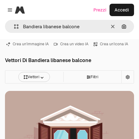
Magnific
Prezzi
Accedi
Close menu
Cancella
Cerca 
Crea un'immagine IA
Crea un video IA
Crea un'icona IA
Vettori Di Bandiera libanese balcone
Vettori
Filtri