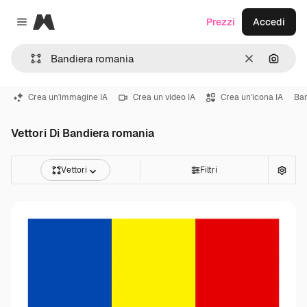
Magnific
Prezzi
Accedi
Close menu
Cancella
Cerca 
Crea un'immagine IA
Crea un video IA
Crea un'icona IA
Ban
Vettori Di Bandiera romania
Vettori
Filtri