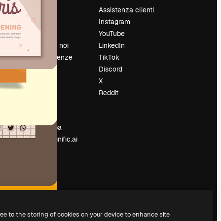
Prezzi
Assistenza clienti
Chi siamo
Instagram
Recensioni
YouTube
Lavora con noi
LinkedIn
Cerca tendenze
TikTok
Blog
Discord
Eventi
X
Slidesgo
Reddit
e
Vendi i tuoi
contenuti
Sala stampa
Cerchi magnific.ai
ree to the storing of cookies on your device to enhance site