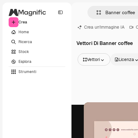
Crea
Crea un'immagine IA
C
Home
Ricerca
Vettori Di Banner coffee
Stock
Vettori
Licenza
Esplora
Tutte le immagini
Strumenti
Vettori
Illustrazioni
Foto
PSD
Modelli
Mockup
Video
Clip video
Motion graphic
Modelli di video
Icone
Modelli 3D
Font