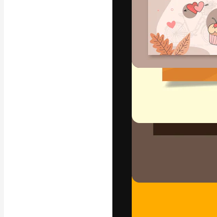
La piattaforma c
migliori lavori. 
creativi, impres
Italiano
Copyright © 2010