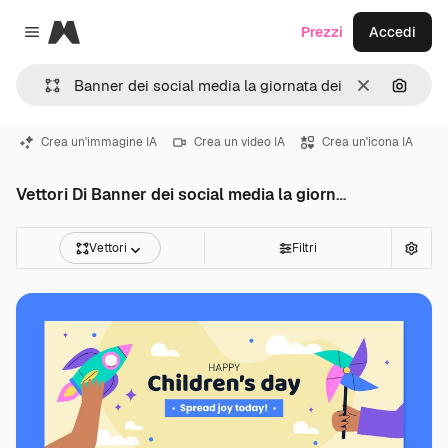
Magnific
Prezzi
Accedi
Close menu
Cancella
Cerca 
Crea un'immagine IA
Crea un video IA
Crea un'icona IA
Vettori Di Banner dei social media la giornata dei bambini
Vettori
Filtri