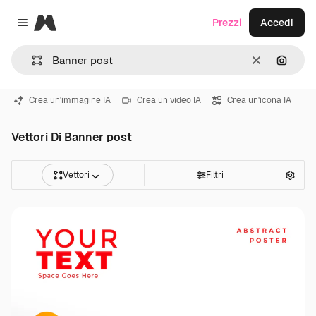
Magnific
Prezzi
Accedi
Close menu
Cancella
Cerca 
Crea un'immagine IA
Crea un video IA
Crea un'icona IA
Vettori Di Banner post
Vettori
Filtri