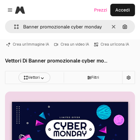
Magnific
Prezzi
Accedi
Close menu
Cancella
Cerca 
Crea un'immagine IA
Crea un video IA
Crea un'icona IA
Vettori Di Banner promozionale cyber monday
Vettori
Filtri