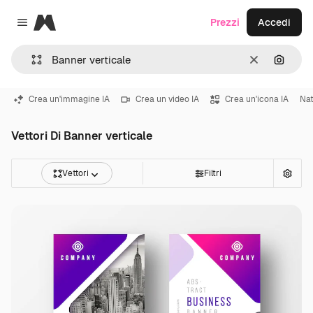
Magnific
Prezzi
Accedi
Close menu
Cancella
Cerca 
Crea un'immagine IA
Crea un video IA
Crea un'icona IA
Nat
Vettori Di Banner verticale
Vettori
Filtri