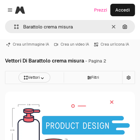
Magnific
Prezzi
Accedi
Close menu
Cancella
Cerca 
Crea un'immagine IA
Crea un video IA
Crea un'icona IA
Vettori Di Barattolo crema misura
- Pagina 2
Vettori
Filtri