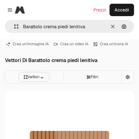
Magnific
Prezzi
Accedi
Close menu
Cancella
Cerca 
Crea un'immagine IA
Crea un video IA
Crea un'icona IA
Vettori Di Barattolo crema piedi lenitiva
Vettori
Filtri